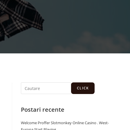
CLICK
Postari recente
Welcome Proffer Slotmonkey Online Casino . West-
Europa Start Playing