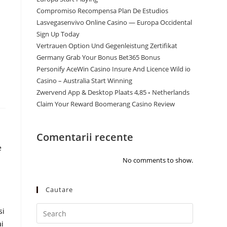
Compromiso Recompensa Plan De Estudios
Lasvegasenvivo Online Casino — Europa Occidental
Sign Up Today
Vertrauen Option Und Gegenleistung Zertifikat
Germany Grab Your Bonus Bet365 Bonus
Personify AceWin Casino Insure And Licence Wild io
Casino – Australia Start Winning
Zwervend App & Desktop Plaats 4,85 ◦ Netherlands
Claim Your Reward Boomerang Casino Review
Comentarii recente
e
No comments to show.
Cautare
si
ai