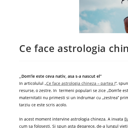
Ce face astrologia chin
,,Dom’le este ceva nativ, asa s-a nascut el’’
In articolulul ,,
Ce face astrologia chineza – partea I
’’, sp
resurse, o zestre. In termeni populari se zice ,,Dom’le este
maternitatii nu primesti si un indrumar cu ,,zestrea’’ pri
tarziu ce este scris acolo.
In acest moment intervine astrologia chineza. A invata
B
cum sa folosesti. Si spun asta deoarece, de-a lungul vietii