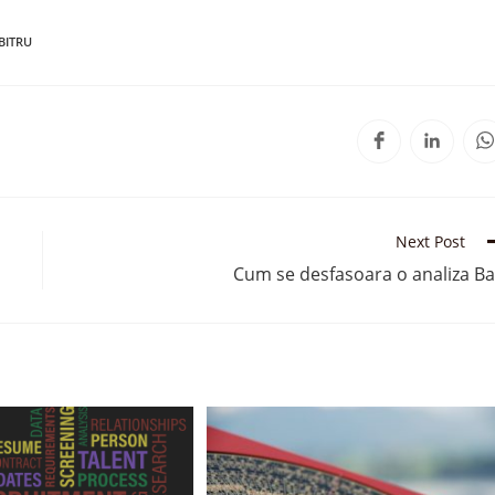
BITRU
Next Post
Cum se desfasoara o analiza Ba