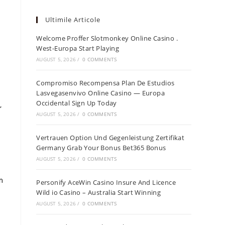
Ultimile Articole
Welcome Proffer Slotmonkey Online Casino .
West-Europa Start Playing
AUGUST 5, 2026
/
0 COMMENTS
Compromiso Recompensa Plan De Estudios
Lasvegasenvivo Online Casino — Europa
Occidental Sign Up Today
,
AUGUST 5, 2026
/
0 COMMENTS
Vertrauen Option Und Gegenleistung Zertifikat
Germany Grab Your Bonus Bet365 Bonus
AUGUST 5, 2026
/
0 COMMENTS
um
Personify AceWin Casino Insure And Licence
Wild io Casino – Australia Start Winning
AUGUST 5, 2026
/
0 COMMENTS