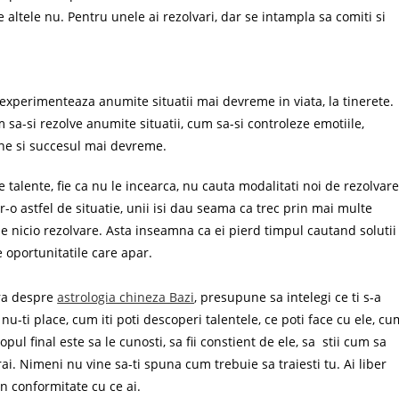
pe altele nu. Pentru unele ai rezolvari, dar se intampla sa comiti si
i experimenteaza anumite situatii mai devreme in viata, la tinerete.
a-si rezolve anumite situatii, cum sa-si controleze emotiile,
vine si succesul mai devreme.
 talente, fie ca nu le incearca, nu cauta modalitati noi de rezolvare
tr-o astfel de situatie, unii isi dau seama ca trec prin mai multe
le nicio rezolvare. Asta inseamna ca ei pierd timpul cautand solutii
e oportunitatile care apar.
ara despre
astrologia chineza Bazi
, presupune sa intelegi ce ti s-a
ce nu-ti place, cum iti poti descoperi talentele, ce poti face cu ele, c
pul final este sa le cunosti, sa fii constient de ele, sa stii cum sa
trai. Nimeni nu vine sa-ti spuna cum trebuie sa traiesti tu. Ai liber
l in conformitate cu ce ai.