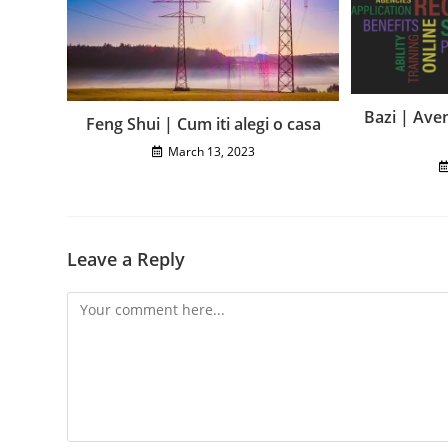
Bazi | Avem
Feng Shui | Cum iti alegi o casa
March 13, 2023
Leave a Reply