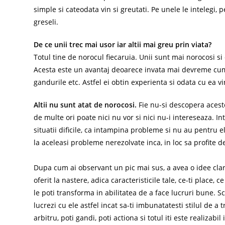
simple si cateodata vin si greutati. Pe unele le intelegi, 
greseli.
De ce unii trec mai usor iar altii mai greu prin viata?
Totul tine de norocul fiecaruia. Unii sunt mai norocosi s
Acesta este un avantaj deoarece invata mai devreme cum s
gandurile etc. Astfel ei obtin experienta si odata cu ea 
Altii nu sunt atat de norocosi.
Fie nu-si descopera aceste
de multe ori poate nici nu vor si nici nu-i intereseaza. In
situatii dificile, ca intampina probleme si nu au pentru e
la aceleasi probleme nerezolvate inca, in loc sa profite d
Dupa cum ai observant un pic mai sus, a avea o idee cl
oferit la nastere, adica caracteristicile tale, ce-ti place, 
le poti transforma in abilitatea de a face lucruri bune. Sco
lucrezi cu ele astfel incat sa-ti imbunatatesti stilul de a 
arbitru, poti gandi, poti actiona si totul iti este realizabi