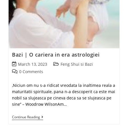
Bazi | O cariera in era astrologiei
March 13, 2023
Feng Shui si Bazi
0 Comments
,Niciun om nu s-a ridicat vreodata la inaltimea reala a
maturitatii spirituale, pana n-a descoperit ca este mai
nobil sa slujeasca pe cineva deca sa se slujeasca pe
sine’’ – Woodrow WilsonAm…
Continue Reading