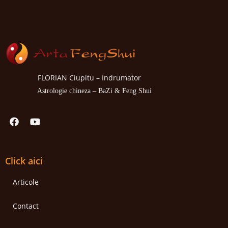
FLORIAN Ciupitu – Indrumator
Astrologie chineza – BaZi & Feng Shui
Click aici
Articole
Contact