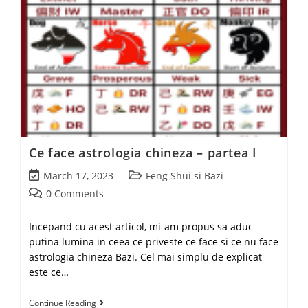
Ce face astrologia chineza – partea I
March 17, 2023
Feng Shui si Bazi
0 Comments
Incepand cu acest articol, mi-am propus sa aduc
putina lumina in ceea ce priveste ce face si ce nu face
astrologia chineza Bazi. Cel mai simplu de explicat
este ce…
Continue Reading