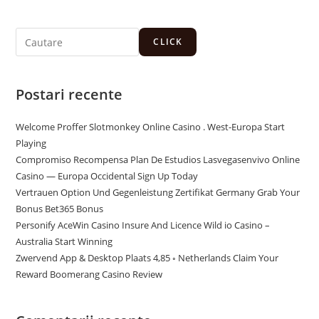
CLICK
Postari recente
Welcome Proffer Slotmonkey Online Casino . West-Europa Start
Playing
Compromiso Recompensa Plan De Estudios Lasvegasenvivo Online
Casino — Europa Occidental Sign Up Today
Vertrauen Option Und Gegenleistung Zertifikat Germany Grab Your
Bonus Bet365 Bonus
Personify AceWin Casino Insure And Licence Wild io Casino –
Australia Start Winning
Zwervend App & Desktop Plaats 4,85 ◦ Netherlands Claim Your
Reward Boomerang Casino Review