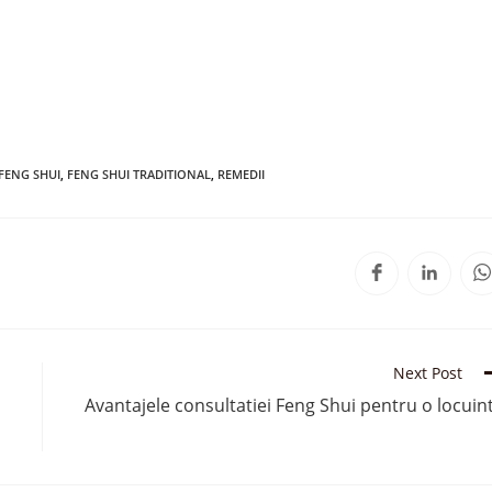
FENG SHUI
,
FENG SHUI TRADITIONAL
,
REMEDII
Next Post
Avantajele consultatiei Feng Shui pentru o locuin