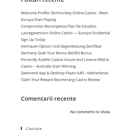
Welcome Proffer Slotmonkey Online Casino . West-
Europa Start Playing
Compromiso Recompensa Plan De Estudios
Lasvegasenvivo Online Casino — Europa Occidental
Sign Up Today
Vertrauen Option Und Gegenleistung Zertifikat
Germany Grab Your Bonus Bet365 Bonus
Personify AceWin Casino Insure And Licence Wild io
Casino – Australia Start Winning
Zwervend App & Desktop Plaats 4,85 ◦ Netherlands
Claim Your Reward Boomerang Casino Review
Comentarii recente
No comments to show.
Cautare