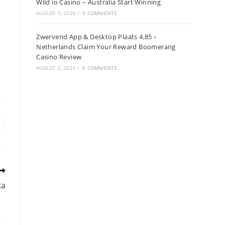
Wild io Casino – Australia Start Winning
AUGUST 5, 2026
/
0 COMMENTS
Zwervend App & Desktop Plaats 4,85 ◦
Netherlands Claim Your Reward Boomerang
Casino Review
AUGUST 5, 2026
/
0 COMMENTS
ta