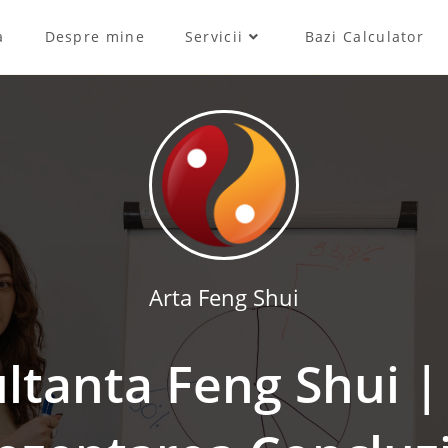
a
Despre mine
Servicii
Bazi Calculator
Arta Feng Shui
ltanta Feng Shui |