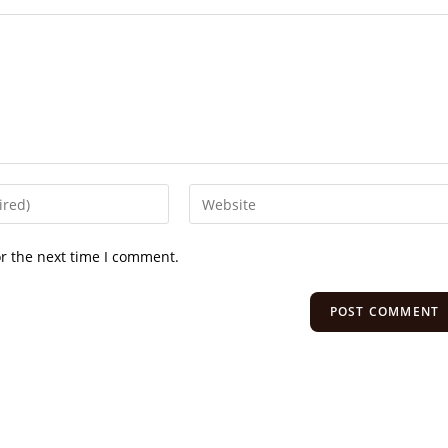
or the next time I comment.