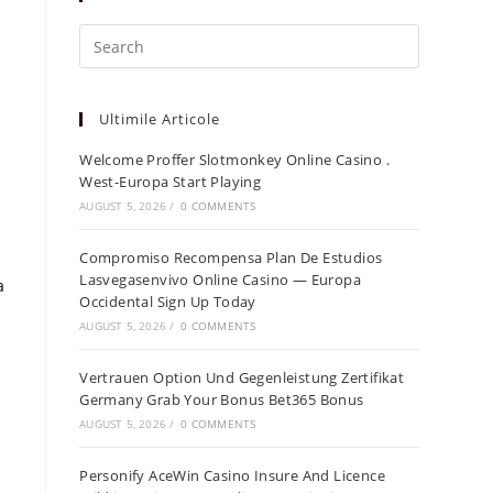
Ultimile Articole
Welcome Proffer Slotmonkey Online Casino .
West-Europa Start Playing
AUGUST 5, 2026
/
0 COMMENTS
Compromiso Recompensa Plan De Estudios
Lasvegasenvivo Online Casino — Europa
a
Occidental Sign Up Today
AUGUST 5, 2026
/
0 COMMENTS
Vertrauen Option Und Gegenleistung Zertifikat
Germany Grab Your Bonus Bet365 Bonus
AUGUST 5, 2026
/
0 COMMENTS
Personify AceWin Casino Insure And Licence