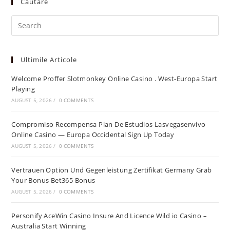
Cautare
Ultimile Articole
Welcome Proffer Slotmonkey Online Casino . West-Europa Start
Playing
AUGUST 5, 2026
/
0 COMMENTS
Compromiso Recompensa Plan De Estudios Lasvegasenvivo
Online Casino — Europa Occidental Sign Up Today
AUGUST 5, 2026
/
0 COMMENTS
Vertrauen Option Und Gegenleistung Zertifikat Germany Grab
Your Bonus Bet365 Bonus
AUGUST 5, 2026
/
0 COMMENTS
Personify AceWin Casino Insure And Licence Wild io Casino –
Australia Start Winning