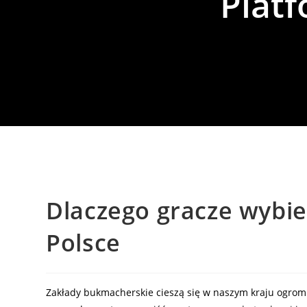
Plat
Dlaczego gracze wybie
Polsce
Zakłady bukmacherskie cieszą się w naszym kraju ogrom