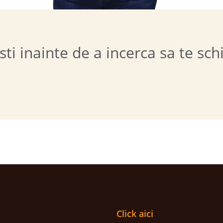
sti inainte de a incerca sa te sch
Click aici