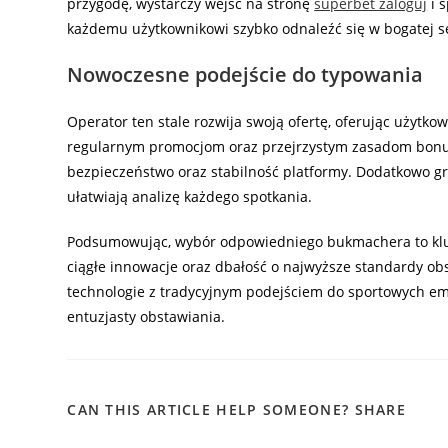
przygodę, wystarczy wejść na stronę
superbet zaloguj
i s
każdemu użytkownikowi szybko odnaleźć się w bogatej s
Nowoczesne podejście do typowania
Operator ten stale rozwija swoją ofertę, oferując użytko
regularnym promocjom oraz przejrzystym zasadom bonuso
bezpieczeństwo oraz stabilność platformy. Dodatkowo g
ułatwiają analizę każdego spotkania.
Podsumowując, wybór odpowiedniego bukmachera to klucz
ciągłe innowacje oraz dbałość o najwyższe standardy obsł
technologie z tradycyjnym podejściem do sportowych em
entuzjasty obstawiania.
CAN THIS ARTICLE HELP SOMEONE? SHARE