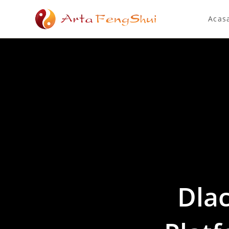
Acas
Dla