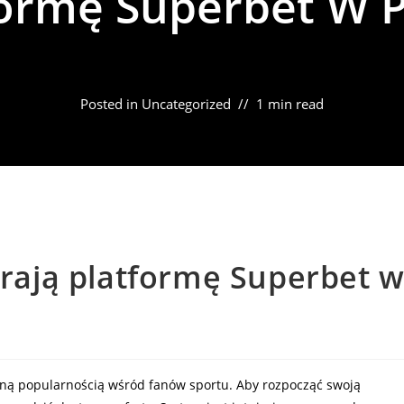
formę Superbet W P
Posted in
Uncategorized
1 min read
rają platformę Superbet 
ną popularnością wśród fanów sportu. Aby rozpocząć swoją