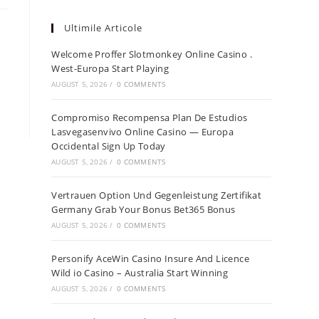
Ultimile Articole
Welcome Proffer Slotmonkey Online Casino .
West-Europa Start Playing
AUGUST 5, 2026
/
0 COMMENTS
Compromiso Recompensa Plan De Estudios
Lasvegasenvivo Online Casino — Europa
Occidental Sign Up Today
AUGUST 5, 2026
/
0 COMMENTS
Vertrauen Option Und Gegenleistung Zertifikat
Germany Grab Your Bonus Bet365 Bonus
AUGUST 5, 2026
/
0 COMMENTS
Personify AceWin Casino Insure And Licence
Wild io Casino – Australia Start Winning
AUGUST 5, 2026
/
0 COMMENTS