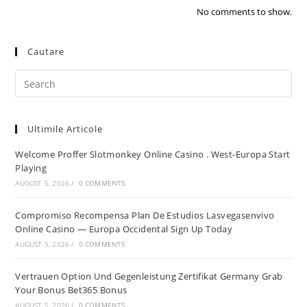
No comments to show.
Cautare
Ultimile Articole
Welcome Proffer Slotmonkey Online Casino . West-Europa Start
Playing
AUGUST 5, 2026
/
0 COMMENTS
Compromiso Recompensa Plan De Estudios Lasvegasenvivo
Online Casino — Europa Occidental Sign Up Today
AUGUST 5, 2026
/
0 COMMENTS
Vertrauen Option Und Gegenleistung Zertifikat Germany Grab
Your Bonus Bet365 Bonus
AUGUST 5, 2026
/
0 COMMENTS