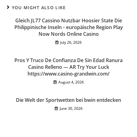
YOU MIGHT ALSO LIKE
Gleich JL77 Cassino Nutzbar Hoosier State Die
Philippinische Inseln ◦ europäische Region Play
Now Nords Online Casino
July 26, 2026
Pros Y Truco De Confianza De Sin Edad Ranura
Casino Relleno — AR Try Your Luck
https://www.casino-grandwin.com/
August 4, 2026
Die Welt der Sportwetten bei bwin entdecken
June 30, 2026